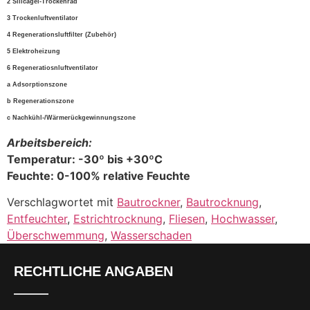
2 Silicagel-Trockenrad
3 Trockenluftventilator
4 Regenerationsluftfilter (Zubehör)
5 Elektroheizung
6 Regeneratiosnluftventilator
a Adsorptionszone
b Regenerationszone
c Nachkühl-/Wärmerückgewinnungszone
Arbeitsbereich:
Temperatur: -30º bis +30ºC
Feuchte: 0-100% relative Feuchte
Verschlagwortet mit
Bautrockner
,
Bautrocknung
,
Entfeuchter
,
Estrichtrocknung
,
Fliesen
,
Hochwasser
,
Überschwemmung
,
Wasserschaden
RECHTLICHE ANGABEN